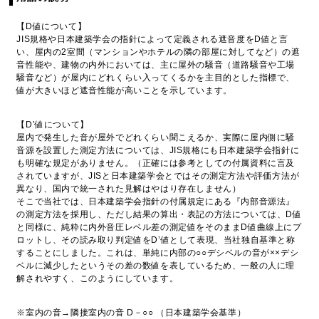
【D値について】
JIS規格や日本建築学会の指針によって定義される遮音度をD値と言
い、屋内の2室間（マンションやホテルの隣の部屋に対してなど）の遮
音性能や、建物の内外においては、主に屋外の騒音（道路騒音や工場
騒音など）が屋内にどれくらい入ってくるかを主目的とした指標で、
値が大きいほど遮音性能が高いことを示しています。
【D’値について】
屋内で発生した音が屋外でどれくらい聞こえるか、実際に屋内側に騒
音源を設置した測定方法については、JIS規格にも日本建築学会指針に
も明確な規定がありません。（正確には参考としての付属資料に言及
されていますが、JISと日本建築学会とではその測定方法や評価方法が
異なり、国内で統一された見解はやはり存在しません）
そこで当社では、日本建築学会指針の付属規定にある『内部音源法』
の測定方法を採用し、ただし結果の算出・表記の方法については、D値
と同様に、純粋に内外音圧レベル差の測定値をそのままD値曲線上にプ
ロットし、その読み取り判定値をD’値として表現、当社独自基準と称
することにしました。これは、単純に内部の○○デシベルの音が××デシ
ベルに減少したというその差の数値を表しているため、一般の人に理
解されやすく、このようにしています。
※室内の音→隣接室内の音 D－○○ （日本建築学会基準）