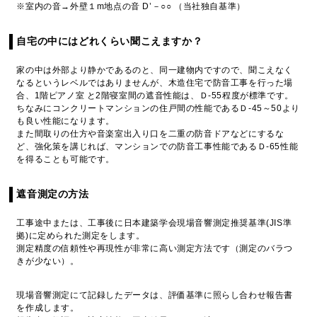
※室内の音→外壁１m地点の音 D’－○○ （当社独自基準）
自宅の中にはどれくらい聞こえますか？
家の中は外部より静かであるのと、同一建物内ですので、聞こえなく
なるというレベルではありませんが、木造住宅で防音工事を行った場
合、1階ピアノ室 と2階寝室間の遮音性能は、Ｄ-55程度が標準です。
ちなみにコンクリートマンションの住戸間の性能であるＤ-45～50より
も良い性能になります。
また間取りの仕方や音楽室出入り口を二重の防音ドアなどにするな
ど、強化策を講じれば、マンションでの防音工事性能であるＤ-65性能
を得ることも可能です。
遮音測定の方法
工事途中または、工事後に日本建築学会現場音響測定推奨基準(JIS準
拠)に定められた測定をします。
測定精度の信頼性や再現性が非常に高い測定方法です（測定のバラつ
きが少ない）。
現場音響測定にて記録したデータは、評価基準に照らし合わせ報告書
を作成します。