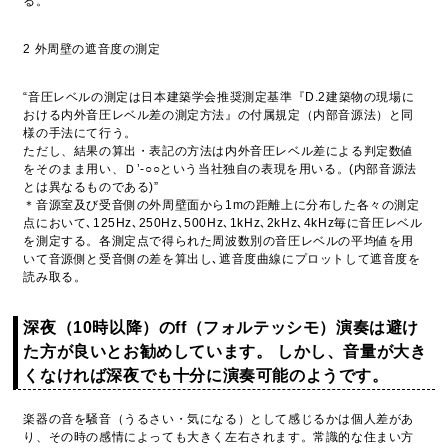
る。
2 外周壁の遮音度の測定
“音圧レベルの測定は日本建築学会推奨測定基準『D.2建築物の現場に
おける内外音圧レベル差の測定方法』の付属規定（内部音源法）と同
様の手法にて行う。
ただし、結果の算出・表記の方法は内外音圧レベル差による判定数値
をそのまま用い、Ｄ’-○○という当社独自の表現を用いる。(内部音源法
とは異なるものである)”
＊音源室及び受音側の外周壁面から1mの距離上に分布した各々の測定
点において､125Hz､250Hz､500Hz､1kHz､2kHz､4kHz毎に音圧レベル
を測定する。各測定点で得られた周波数別の音圧レベルの平均値を用
いて音源側と受音側の差を算出し､遮音度曲線にプロットして遮音度を
読み取る。
深夜（10時以降）のff（フォルテッシモ）演奏は避け
た方が良いとお勧めしています。 しかし、音量が大き
くなければ深夜でも十分に演奏可能のようです。
楽器の音を騒音（うるさい・気になる）として感じるかは個人差があ
り、その時の感情によっても大きく左右されます。常識的な住まい方