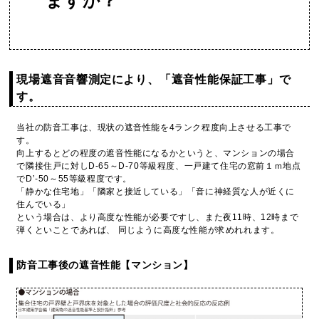
ますか？
現場遮
音音響測定に
より、「遮音性能保証工事」で
す。
当社の防音工事は、現状の遮音性能を4ランク程度向上させる工事で
す。
向上するとどの程度の遮音性能になるかというと、マンションの場合
で隣接住戸に対しD-65～D-70等級程度、一戸建て住宅の窓前１ｍ地点
でD’-50～55等級程度です。
「静かな住宅地」「隣家と接近している」
「音に神経質な人が近くに
住んでいる」
という場合は、より高度な性能が必要ですし、また夜11時、12時まで
弾くといことであれば、 同じように高度な性能が求めれれます。
防音工事後の遮音性能【マンション】