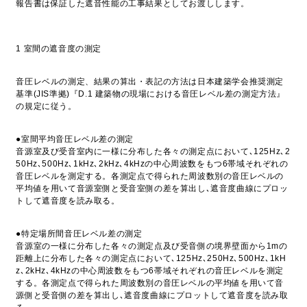
報告書は保証した遮音性能の工事結果としてお渡しします。
1 室間の遮音度の測定
音圧レベルの測定、結果の算出・表記の方法は日本建築学会推奨測定
基準(JIS準拠)『D.1 建築物の現場における音圧レベル差の測定方法』
の規定に従う。
●室間平均音圧レベル差の測定
音源室及び受音室内に一様に分布した各々の測定点において､125Hz､2
50Hz､500Hz､1kHz､2kHz､4kHzの中心周波数をもつ6帯域それぞれの
音圧レベルを測定する。各測定点で得られた周波数別の音圧レベルの
平均値を用いて音源室側と受音室側の差を算出し､遮音度曲線にプロッ
トして遮音度を読み取る。
●特定場所間音圧レベル差の測定
音源室の一様に分布した各々の測定点及び受音側の境界壁面から1mの
距離上に分布した各々の測定点において､125Hz､250Hz､500Hz､1kH
z､2kHz､4kHzの中心周波数をもつ6帯域それぞれの音圧レベルを測定
する。各測定点で得られた周波数別の音圧レベルの平均値を用いて音
源側と受音側の差を算出し､遮音度曲線にプロットして遮音度を読み取