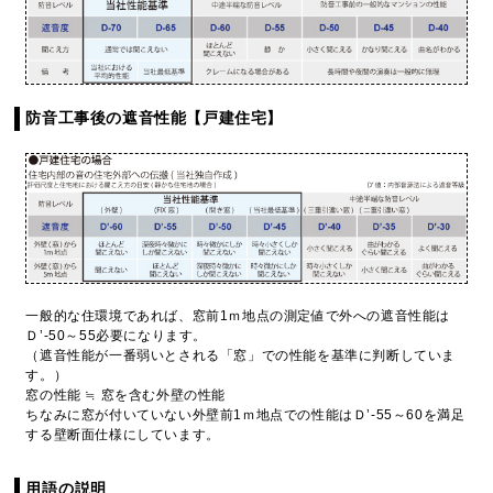
防音工事後の遮音性能【戸建住宅】
一般的な住環境であれば、窓前1ｍ地点の測定値で外への遮音性能は
Ｄ’-50～55必要になります。
（遮音性能が一番弱いとされる「窓」での性能を基準に判断していま
す。）
窓の性能 ≒ 窓を含む外壁の性能
ちなみに窓が付いていない外壁前1ｍ地点での性能はＤ’-55～60を満足
する壁断面仕様にしています。
用語の説明