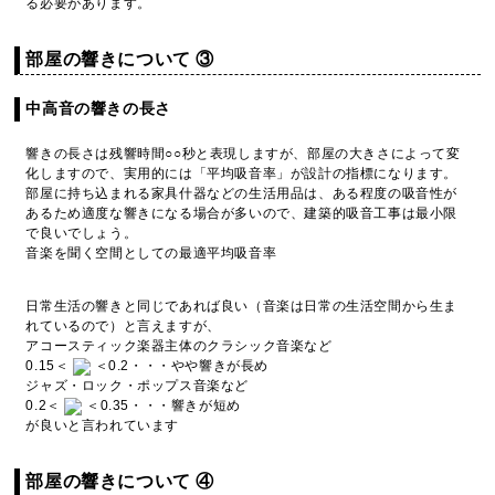
る必要があります。
部屋の響きについて ③
中高音の響きの長さ
響きの長さは残響時間○○秒と表現しますが、部屋の大きさによって変
化しますので、実用的には「平均吸音率」が設計の指標になります。
部屋に持ち込まれる家具什器などの生活用品は、ある程度の吸音性が
あるため適度な響きになる場合が多いので、建築的吸音工事は最小限
で良いでしょう。
音楽を聞く空間としての最適平均吸音率
日常生活の響きと同じであれば良い（音楽は日常の生活空間から生ま
れているので）と言えますが、
アコースティック楽器主体のクラシック音楽など
0.15＜
＜0.2・・・やや響きが長め
ジャズ・ロック・ポップス音楽など
0.2＜
＜0.35・・・響きが短め
が良いと言われています
部屋の響きについて ④