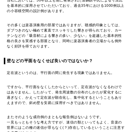
当社においては、50年以上も前に発表された加銅鉄平氏による寸法比
を基本的に採用させていただいており、過去35年における1000例以上
の小容積空間の設計例があります。
その多くは楽器演奏用の部屋ではありますが、聴感的印象としては、
ダブつきのない極めて素直でスッキリした響きが得られており、カー
テンなどの「吸音材による響きの多い、少ない」を超越した基本的性
格の良さを実感する部屋となり、同時に楽器演奏者の立場からも例外
なく好評を得ております。
壁などの平面をなくせば良いのではないか？
定在波というのは、平行面の間に発生する現象ではありません。
ですから、平行面をなくしたからといって、定在波がなくなるわけで
はありません。したがって、発生周波数の分布のしかたが変化するに
過ぎなく、かえって定在波が顕在化し、集中化するということもあり
えますので、斜め壁を安易に採用すべきではありません。
またそのような成功例のまともな報告例はないようです。
一見もっともそうな考え方ですが、迷信の類といってもよく、音楽の
世界にはこの種の迷信が罪もなく(？)存在しているということに注意す