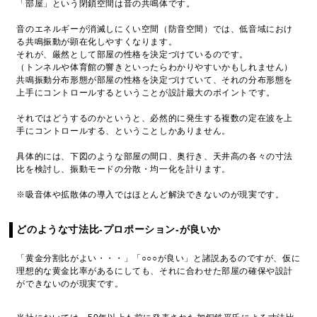
「部屋」という閉鎖空間は音の共鳴体です。
音のエネルギーが消滅しにくい空間（防音空間）では、低音域におけ
る共鳴振動が顕在化しやすくなります。
それが、厳然として部屋の性格を決定づけているのです。
（トンネルや体育館の響きといったらわかりやすいかもしれません）
共鳴振動分布形態が部屋の性格を決定づけていて、それの分布形態を
上手にコントロールするということが設計最大のポイントです。
それではどうするのかというと、必然的に発生する複数の定在波を上
手にコントロールする、ということしかありません。
具体的には、下図のような部屋の間口、奥行き、天井高の各々の寸法
比を検討し、振動モードの分散・均一化を計ります。
※吸音体や拡散体の導入ではほとんど解決できないのが現実です。
どのような寸法比-プロポーション-が良いか
「黄金分割比がよい・・・」「○○○が良い」と諸説あるのですが、仮に
理想的な黄金比率があるにしても、それに合わせた部屋の確保や設計
ができないのが現実です。