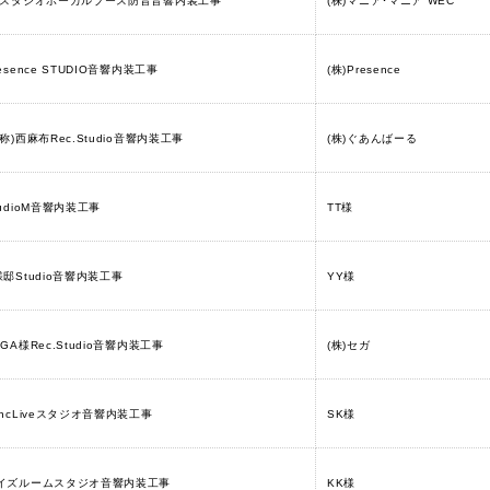
1スタジオボーカルブース防音音響内装工事
(株)マニア･マニア WEC
resence STUDIO音響内装工事
(株)Presence
仮称)西麻布Rec.Studio音響内装工事
(株)ぐあんばーる
tudioM音響内装工事
TT様
様邸Studio音響内装工事
YY様
EGA様Rec.Studio音響内装工事
(株)セガ
yncLiveスタジオ音響内装工事
SK様
イズルームスタジオ音響内装工事
KK様