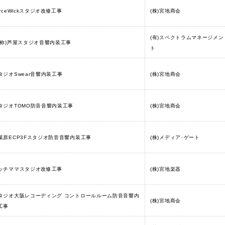
orceWickスタジオ改修工事
(株)宮地商会
(有)スペクトラムマネージメン
仮称)芦屋スタジオ音響内装工事
ト
タジオSwear音響内装工事
(株)宮地商会
タジオTOMO防音音響内装工事
(株)宮地商会
葉原ECP3Fスタジオ防音音響内装工事
(株)メディア･ゲート
ッチママスタジオ改修工事
(株)宮地楽器
タジオ大阪レコーディング コントロールルーム防音音響内
(株)宮地商会
工事