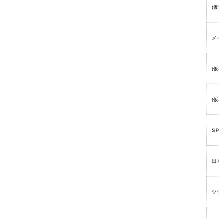
(
メ
(
(
SP
日
ツ