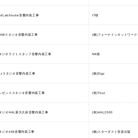
idLabStudio音響内装工事
IT様
9NWスタジオ音響内装工事
(株)フォーナインネットワーク
タジオライトスタッフ音響内装工事
NK様
igzスタジオ音響内装工事
(株)Digz
レゼンススタジオ音響内装工事
(有)Tooz
タジオHAL新大久保音響内装工事
(有)HAL2000
タジオ446音響内装工事
(株)スターダスト音楽出版