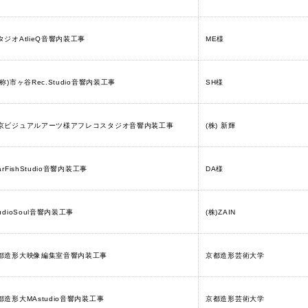
タジオAtlieQ音響内装工事
ME様
仮称)市ヶ谷Rec.Studio音響内装工事
SH様
京ビジュアルアーツ様アフレコスタジオ音響内装工事
(株) 新輝
arFishStudio音響内装工事
DA様
tudioSoul音響内装工事
(株)ZAIN
都造形大映像編集室音響内装工事
京都造形芸術大学
都造形大MAstudio音響内装工事
京都造形芸術大学