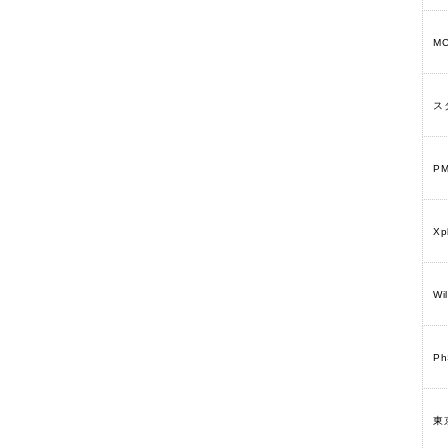
M
ス
P
Xp
Wi
P
東