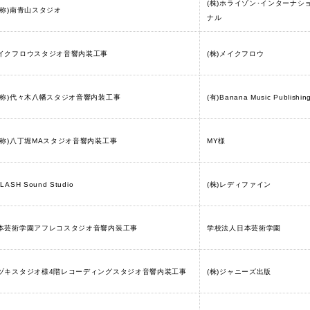
(株)ホライゾン･インターナシ
仮称)南青山スタジオ
ナル
イクフロウスタジオ音響内装工事
(株)メイクフロウ
仮称)代々木八幡スタジオ音響内装工事
(有)Banana Music Publishin
仮称)八丁堀MAスタジオ音響内装工事
MY様
LASH Sound Studio
(株)レディファイン
本芸術学園アフレコスタジオ音響内装工事
学校法人日本芸術学園
ヅキスタジオ様4階レコーディングスタジオ音響内装工事
(株)ジャニーズ出版