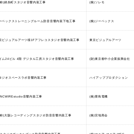
仮称)錦糸町スタジオ音響内装工事
(株)ソレモ
ーベックストレーニングルーム防音音響内装下地工事
(株)ジーベックス
京ビジュアルアーツ様1Fアフレコスタジオ音響内装工事
東京ビジュアルアーツ
イム24ビル 4階 デジタル工房スタジオ音響内装工事
(財)東京都中小企業振興会社
タジオスペースラボ音響内装工事
ハイアッププロダクション
YNCWIREstudio音響内装工事
(株)豊島電機
仮称)大阪レコーディングスタジオ防音音響内装工事
(株)宮地商会