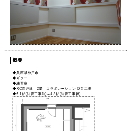
概要
◆兵庫県神戸市
◆ギター
◆練習室
◆RC造戸建 2階 コラボレーション 防音工事
◆6.1帖(防音工事前)→4.8帖(防音工事後)