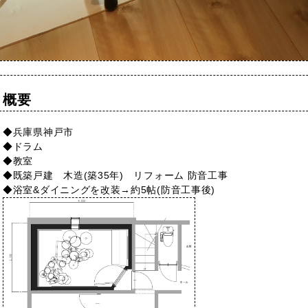
概要
◆兵庫県神戸市
◆ドラム
◆教室
◆既築戸建 木造(築35年) リフォーム 防音工事
◆浴室&ダイニングを改装→約5帖(防音工事後)