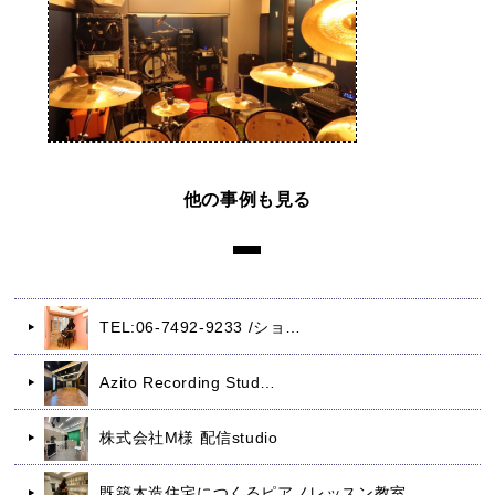
他の事例も見る
TEL:06-7492-9233 /ショ…
Azito Recording Stud…
株式会社M様 配信studio
既築木造住宅につくるピアノレッスン教室