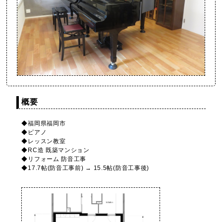
概要
◆福岡県福岡市
◆ピアノ
◆レッスン教室
◆RC造 既築マンション
◆リフォーム 防音工事
◆17.7帖(防音工事前) → 15.5帖(防音工事後)