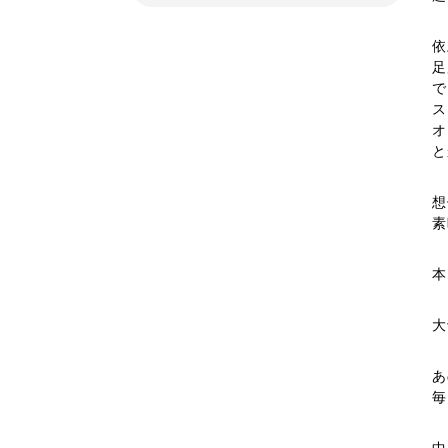
依
足
で
ス
オ
と
想
素
本
大
あ
毎