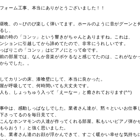
フォーム工事、本当にありがとうございました！！
昼晩、の～びのび楽しく弾いてます。ホールのように音がグーンと
るし、
鍵の時の「コンッ」という響きがちゃんとありますね。これは、
ンションに引越してから諦めてたので、非常にうれしいです。
っぱりこの「コンッ」はピアノにとって命です。
前の部屋では、なんか音楽がボケるなと感じてたのは、これがなか
からでした。。
してカリンの床、漆喰壁にして、本当に良かった。
屋が呼吸してて、何時間いても大丈夫です。
人も、しょっちゅう入って「えーなー」と癒されております(^^)
事中は、感動しっぱなしでした。業者さん達が、黙々といいお仕事
下さってるのを毎日見てて、
こんなホンマモンの人達が作ってくれる部屋。私もいいピアノ弾か
もらおう！」と強く思いました。
も、業者さん達のお顔が浮かんできて、すごく暖かい幸せな気持ち