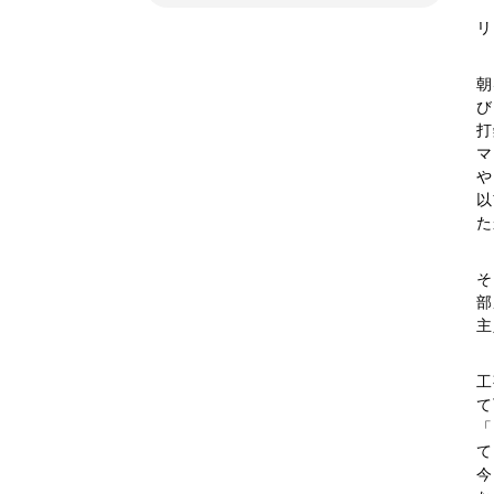
リ
朝
び
打
マ
や
以
た
そ
部
主
工
て
「
て
今