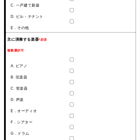
C. 一戸建て新築
D. ビル・テナント
E．その他
主に演奏する楽器
*必須
複数選択可
A. ピアノ
B. 弦楽器
C. 管楽器
D. 声楽
E．オーディオ
F．シアター
G．ドラム