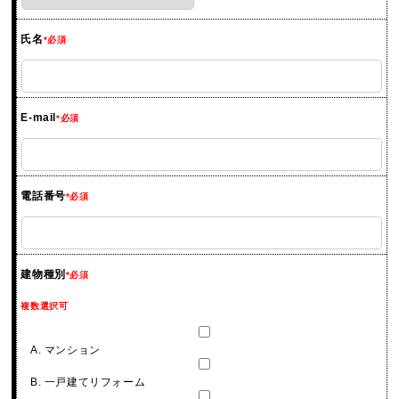
氏名
*必須
E-mail
*必須
電話番号
*必須
建物種別
*必須
複数選択可
A. マンション
B. 一戸建てリフォーム