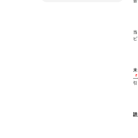
音
当
ピ
来
『
引
詳